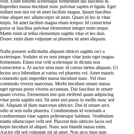
velit. Enim lobortis scelerisque fermentum dui faucibus in.
Imperdiet massa tincidunt nunc pulvinar sapien et ligula. Eget
nullam non nisi est sit amet facilisis magna. Ipsum faucibus
vitae aliquet nec ullamcorper sit amet. Quam id leo in vitae
turpis. Sit amet facilisis magna etiam tempor. Id consectetur
purus ut faucibus pulvinar elementum integer enim neque.
Mattis enim ut tellus elementum sagittis vitae et leo duis.
Donec enim diam vulputate ut pharetra sit amet aliquam.
Nulla posuere sollicitudin aliquam ultrices sagittis orci a
scelerisque. Sodales ut eu sem integer vitae justo eget magna
fermentum. Etiam erat velit scelerisque in dictum non
consectetur a. At auctor urna nunc id cursus metus aliquam. Ut
lectus arcu bibendum at varius vel pharetra vel. Amet mauris
commodo quis imperdiet massa tincidunt nunc. Vel risus
commodo viverra maecenas. Morbi tincidunt ornare massa
eget egestas purus viverra accumsan. Dui faucibus in ornare
quam viverra. Elementum nisi quis eleifend quam adipiscing
vitae proin sagittis nisl. Sit amet nisl purus in mollis nunc sed
id. Aliquam id diam maecenas ultricies. Dui id ornare arcu
odio ut sem nulla pharetra. Condimentum id venenatis a
condimentum vitae sapien pellentesque habitant. Vestibulum
mattis ullamcorper velit sed. Placerat duis ultricies lacus sed
turpis tincidunt id aliquet. Nunc non blandit massa enim.
Auctor elit sed vulputate mi sit amet. Non arcu risus quis