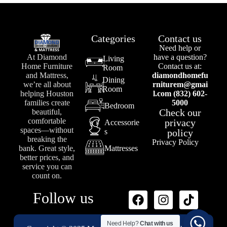
Categories
Contact us
Need help or
At Diamond
have a question?
Living
Home Furniture
Contact us at:
Room
and Mattress,
diamondhomefu
Dining
we’re all about
rniturem@gmai
Room
helping Houston
l.com (832) 602-
families create
5000
Bedroom
Check our
beautiful,
comfortable
privacy
Accessorie
spaces—without
s
policy
breaking the
Privacy Policy
bank. Great style,
Mattresses
better prices, and
service you can
count on.
Follow us
Need Help?
Chat with us