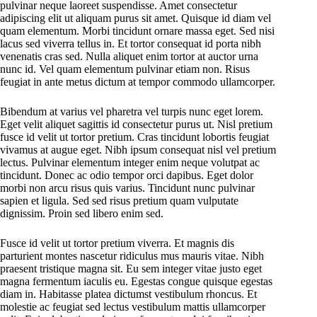
pulvinar neque laoreet suspendisse. Amet consectetur
adipiscing elit ut aliquam purus sit amet. Quisque id diam vel
quam elementum. Morbi tincidunt ornare massa eget. Sed nisi
lacus sed viverra tellus in. Et tortor consequat id porta nibh
venenatis cras sed. Nulla aliquet enim tortor at auctor urna
nunc id. Vel quam elementum pulvinar etiam non. Risus
feugiat in ante metus dictum at tempor commodo ullamcorper.
Bibendum at varius vel pharetra vel turpis nunc eget lorem.
Eget velit aliquet sagittis id consectetur purus ut. Nisl pretium
fusce id velit ut tortor pretium. Cras tincidunt lobortis feugiat
vivamus at augue eget. Nibh ipsum consequat nisl vel pretium
lectus. Pulvinar elementum integer enim neque volutpat ac
tincidunt. Donec ac odio tempor orci dapibus. Eget dolor
morbi non arcu risus quis varius. Tincidunt nunc pulvinar
sapien et ligula. Sed sed risus pretium quam vulputate
dignissim. Proin sed libero enim sed.
Fusce id velit ut tortor pretium viverra. Et magnis dis
parturient montes nascetur ridiculus mus mauris vitae. Nibh
praesent tristique magna sit. Eu sem integer vitae justo eget
magna fermentum iaculis eu. Egestas congue quisque egestas
diam in. Habitasse platea dictumst vestibulum rhoncus. Et
molestie ac feugiat sed lectus vestibulum mattis ullamcorper