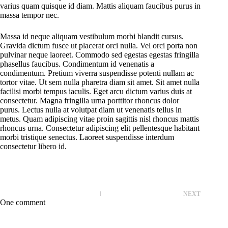
varius quam quisque id diam. Mattis aliquam faucibus purus in
massa tempor nec.
Massa id neque aliquam vestibulum morbi blandit cursus.
Gravida dictum fusce ut placerat orci nulla. Vel orci porta non
pulvinar neque laoreet. Commodo sed egestas egestas fringilla
phasellus faucibus. Condimentum id venenatis a
condimentum. Pretium viverra suspendisse potenti nullam ac
tortor vitae. Ut sem nulla pharetra diam sit amet. Sit amet nulla
facilisi morbi tempus iaculis. Eget arcu dictum varius duis at
consectetur. Magna fringilla urna porttitor rhoncus dolor
purus. Lectus nulla at volutpat diam ut venenatis tellus in
metus. Quam adipiscing vitae proin sagittis nisl rhoncus mattis
rhoncus urna. Consectetur adipiscing elit pellentesque habitant
morbi tristique senectus. Laoreet suspendisse interdum
consectetur libero id.
NEXT
One comment